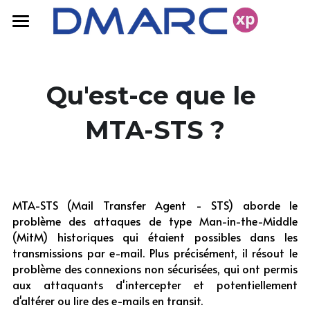
Accueil
FAQ
Qu'est-ce que le 
Nos produits
MTA-STS ?
Ressources
Solutions DMARC
Anti-Usurpation
Tarifs
Blog
MTA-STS (Mail Transfer Agent - STS) aborde le 
Délivrabilité
Livres Blancs
Contactez-nous
problème des attaques de type Man-in-the-Middle 
(MitM) historiques qui étaient possibles dans les 
transmissions par e-mail. Plus précisément, il résout le 
problème des connexions non sécurisées, qui ont permis 
aux attaquants d'intercepter et potentiellement 
d'altérer ou lire des e-mails en transit.